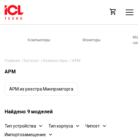
Мо
Компьютеры
Мониторы
си
Главная
/
Каталог
/
Компьютеры
/
АРМ
АРМ
АРМ из реестра Минпромторга
Найдено 9 моделей
Тип устройства
Тип корпуса
Чипсет
Импортозамещение