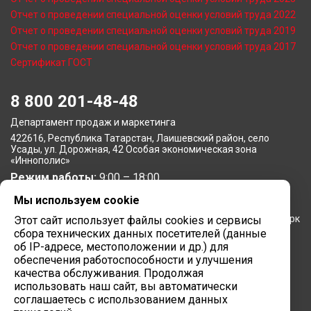
Отчет о проведении специальной оценки условий труда 2022
Отчет о проведении специальной оценки условий труда 2019
Отчет о проведении специальной оценки условий труда 2017
Сертификат ГОСТ
8 800 201-48-48
Департамент продаж и маркетинга
422616, Республика Татарстан, Лаишевский район, село
Усады, ул. Дорожная, 42 Особая экономическая зона
«Иннополис»
Режим работы:
9:00 – 18:00
Мы используем cookie
Московское представительство
105064, г. Москва, Нижний Сусальный переулок, 5, бизнес-парк
Этот сайт использует файлы cookies и сервисы
«Арма»
сбора технических данных посетителей (данные
Режим работы:
об IP-адресе, местоположении и др.) для
9:00 – 18:00
обеспечения работоспособности и улучшения
Завод вычислительной техники
качества обслуживания. Продолжая
использовать наш сайт, вы автоматически
422624, Республика Татарстан, мр-н Лаишевский, с/п
соглашаетесь с использованием данных
Столбищенское, ул.Советская, зд.278