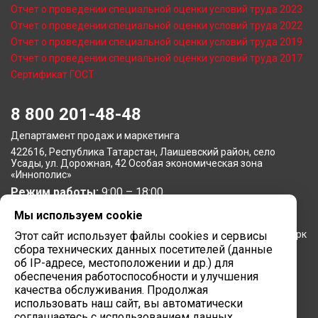
Отчет о проведении специальной оценки условий труда 2023
Отчет о проведении специальной оценки условий труда 2022
Отчет о проведении специальной оценки условий труда 2019
Отчет о проведении специальной оценки условий труда 2017
Сертификат ГОСТ
8 800 201-48-48
Департамент продаж и маркетинга
422616, Республика Татарстан, Лаишевский район, село
Усады, ул. Дорожная, 42 Особая экономическая зона
«Иннополис»
Режим работы:
9:00 – 18:00
Мы используем cookie
Московское представительство
105064, г. Москва, Нижний Сусальный переулок, 5, бизнес-парк
Этот сайт использует файлы cookies и сервисы
«Арма»
сбора технических данных посетителей (данные
Режим работы:
об IP-адресе, местоположении и др.) для
9:00 – 18:00
обеспечения работоспособности и улучшения
Завод вычислительной техники
качества обслуживания. Продолжая
использовать наш сайт, вы автоматически
422624, Республика Татарстан, мр-н Лаишевский, с/п
соглашаетесь с использованием данных
Столбищенское, ул.Советская, зд.278