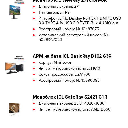
Монитор ICL ViewRay 2716IQH-UR
Диагональ экрана: 27″
Тип матрицы: IPS
Интерфейсы: 1x Display Port 2х HDMI 4х USB
3.0 TYPE-A 1х USB 3.0 TYPE-B 1x AUDIO-out
Реестровый номер: № 10487075
Исторический реестровый номер: №
5029\2\2023
АРМ на базе ICL BasicRay B102 G3R
Корпус: MiniTower
Чипсет материнской платы: H610
Сокет процессора: LGA1700
Реестровый номер: № 10580093
Моноблок ICL SafeRay S2421 G1R
Диагональ экрана: 23.8″ (1920х1080)
Чипсет материнской платы: AMD B650