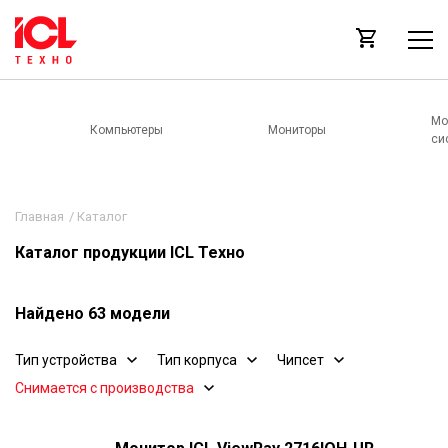
Мо
Компьютеры
Мониторы
си
Главная
/
Каталог
Каталог продукции ICL Техно
Найдено 63 модели
Тип устройства
Тип корпуса
Чипсет
Снимается с производства