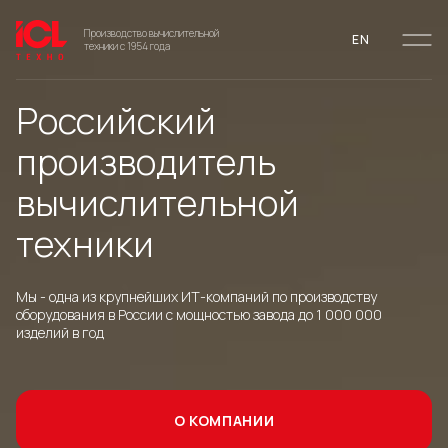
Производство вычислительной
EN
техники с 1954 года
Российский
Присоединяйся к
Конфигуратор
производитель
партнерской программе
оборудования
вычислительной
Стань партнером ICL Техно и получи маркетинговую поддержку
Собери оборудование
техники
уже сегодня
для своих целей
Мы - одна из крупнейших ИТ-компаний по производству
оборудования в России с мощностью завода до 1 000 000
ПЕРЕЙТИ В КОНФИГУРАТОР
СТАТЬ ПАРТНЁРОМ
изделий в год
О КОМПАНИИ