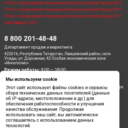
Отчет о проведении специальной оценки условий труда 2022
Отчет о проведении специальной оценки условий труда 2019
Отчет о проведении специальной оценки условий труда 2017
Сертификат ГОСТ
8 800 201-48-48
Департамент продаж и маркетинга
422616, Республика Татарстан, Лаишевский район, село
Усады, ул. Дорожная, 42 Особая экономическая зона
«Иннополис»
Режим работы:
9:00 – 18:00
Мы используем cookie
Московское представительство
105064, г. Москва, Нижний Сусальный переулок, 5, бизнес-парк
Этот сайт использует файлы cookies и сервисы
«Арма»
сбора технических данных посетителей (данные
Режим работы:
об IP-адресе, местоположении и др.) для
9:00 – 18:00
обеспечения работоспособности и улучшения
Завод вычислительной техники
качества обслуживания. Продолжая
использовать наш сайт, вы автоматически
422624, Республика Татарстан, мр-н Лаишевский, с/п
соглашаетесь с использованием данных
Столбищенское, ул.Советская, зд.278
технологий.
Режим работы:
9:00 – 18:00