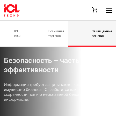
ICL
Розничная
Защищенные
BIOS
торговля
решения
Безопасность – часть
эффективности
Информация требует защиты также, как и любое другое
имущество бизнеса. ICL заботится как о физической
сохранности, так и о неосязаемой безопасности вашей
информации.