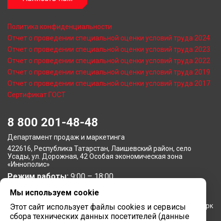
Политика конфиденциальности
Отчет о проведении специальной оценки условий труда 2024
Отчет о проведении специальной оценки условий труда 2023
Отчет о проведении специальной оценки условий труда 2022
Отчет о проведении специальной оценки условий труда 2019
Отчет о проведении специальной оценки условий труда 2017
Сертификат ГОСТ
8 800 201-48-48
Департамент продаж и маркетинга
422616, Республика Татарстан, Лаишевский район, село
Усады, ул. Дорожная, 42 Особая экономическая зона
«Иннополис»
Режим работы:
9:00 – 18:00
Мы используем cookie
Московское представительство
105064, г. Москва, Нижний Сусальный переулок, 5, бизнес-парк
Этот сайт использует файлы cookies и сервисы
«Арма»
сбора технических данных посетителей (данные