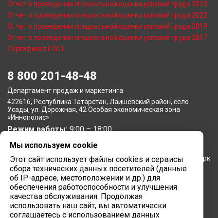
Отчет о проведении специальной оценки условий труда 2023
Отчет о проведении специальной оценки условий труда 2022
Отчет о проведении специальной оценки условий труда 2019
Отчет о проведении специальной оценки условий труда 2017
Сертификат ГОСТ
8 800 201-48-48
Департамент продаж и маркетинга
422616, Республика Татарстан, Лаишевский район, село
Усады, ул. Дорожная, 42 Особая экономическая зона
«Иннополис»
Режим работы:
9:00 – 18:00
Мы используем cookie
Московское представительство
105064, г. Москва, Нижний Сусальный переулок, 5, бизнес-парк
Этот сайт использует файлы cookies и сервисы
«Арма»
сбора технических данных посетителей (данные
Режим работы:
об IP-адресе, местоположении и др.) для
9:00 – 18:00
обеспечения работоспособности и улучшения
Завод вычислительной техники
качества обслуживания. Продолжая
использовать наш сайт, вы автоматически
422624, Республика Татарстан, мр-н Лаишевский, с/п
соглашаетесь с использованием данных
Столбищенское, ул.Советская, зд.278