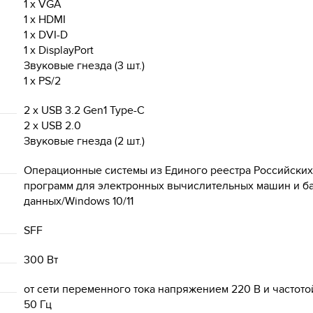
1 x VGA
1 x HDMI
1 x DVI-D
1 x DisplayPort
Звуковые гнезда (3 шт.)
1 x PS/2
2 x USB 3.2 Gen1 Type-C
2 x USB 2.0
Звуковые гнезда (2 шт.)
Операционные системы из Единого реестра Российских
программ для электронных вычислительных машин и б
данных/Windows 10/11
SFF
300 Вт
от сети переменного тока напряжением 220 В и частото
50 Гц