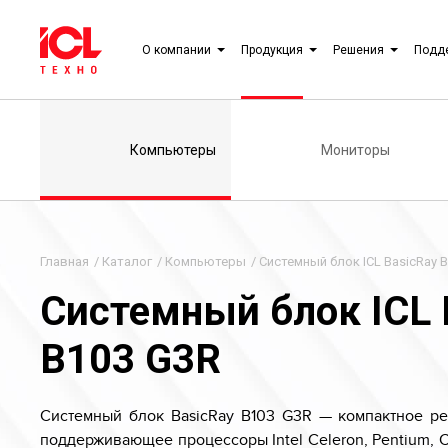
О компании
Продукция
Решения
Подд
Компьютеры
Мониторы
Главная
/
Каталог
/
Компьютеры
/
Системный блок ICL BasicRay 
Системный блок ICL 
B103 G3R
Системный блок BasicRay B103 G3R —
компактное ре
поддерживающее процессоры Intel Celeron, Pentium, Cor