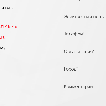
ля вас
01-48-48
.ru
рму