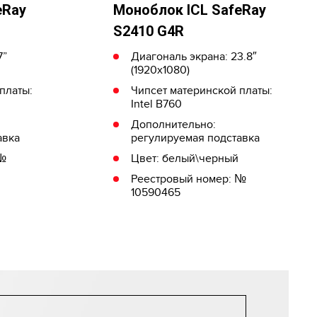
eRay
Моноблок ICL SafeRay
S2410 G4R
7”
Диагональ экрана: 23.8″
(1920х1080)
платы:
Чипсет материнской платы:
Intel B760
Дополнительно:
авка
регулируемая подставка
 №
Цвет: белый\черный
Реестровый номер: №
10590465