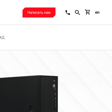
en
Написать нам
СХД