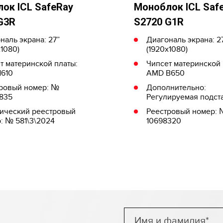
ок ICL SafeRay
Моноблок ICL Saf
G3R
S2720 G1R
наль экрана: 27”
Диагональ экрана: 2
x1080)
(1920x1080)
т материнской платы:
Чипсет материнской 
H610
AMD B650
ровый номер: №
Дополнительно:
835
Регулируемая подст
ический реестровый
Реестровый номер:
: № 581\3\2024
10698320