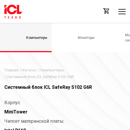
Мо
Компьютеры
Мониторы
си
Главная
/
Каталог
/
Компьютеры
/
Системный блок ICL SafeRay S102 G6R
Системный блок ICL SafeRay S102 G6R
Корпус:
MiniTower
Чипсет материнской платы: