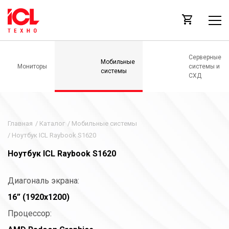
Серверные
Мобильные
Мониторы
системы и
системы
СХД
Главная
/
Каталог
/
Мобильные системы
/
Ноутбук ICL Raybook S1620
Ноутбук ICL Raybook S1620
Диагональ экрана:
16” (1920x1200)
Процессор: