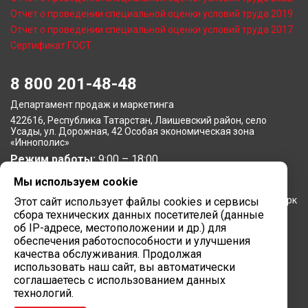
Отчет о проведении специальной оценки условий труда 2019
Отчет о проведении специальной оценки условий труда 2017
Сертификат ГОСТ
8 800 201-48-48
Департамент продаж и маркетинга
422616, Республика Татарстан, Лаишевский район, село
Усады, ул. Дорожная, 42 Особая экономическая зона
«Иннополис»
Режим работы:
9:00 – 18:00
Мы используем cookie
Московское представительство
105064, г. Москва, Нижний Сусальный переулок, 5, бизнес-парк
Этот сайт использует файлы cookies и сервисы
«Арма»
сбора технических данных посетителей (данные
Режим работы:
об IP-адресе, местоположении и др.) для
9:00 – 18:00
обеспечения работоспособности и улучшения
Завод вычислительной техники
качества обслуживания. Продолжая
использовать наш сайт, вы автоматически
422624, Республика Татарстан, мр-н Лаишевский, с/п
соглашаетесь с использованием данных
Столбищенское, ул.Советская, зд.278
технологий.
Режим работы:
9:00 – 18:00