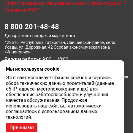
Отчет о проведении специальной оценки условий труда 2017
Сертификат ГОСТ
8 800 201-48-48
Департамент продаж и маркетинга
422616, Республика Татарстан, Лаишевский район, село
Усады, ул. Дорожная, 42 Особая экономическая зона
«Иннополис»
Режим работы:
9:00 – 18:00
Мы используем cookie
Московское представительство
105064, г. Москва, Нижний Сусальный переулок, 5, бизнес-парк
Этот сайт использует файлы cookies и сервисы
«Арма»
сбора технических данных посетителей (данные
Режим работы:
об IP-адресе, местоположении и др.) для
9:00 – 18:00
обеспечения работоспособности и улучшения
Завод вычислительной техники
качества обслуживания. Продолжая
использовать наш сайт, вы автоматически
422624, Республика Татарстан, мр-н Лаишевский, с/п
соглашаетесь с использованием данных
Столбищенское, ул.Советская, зд.278
технологий.
Режим работы:
9:00 – 18:00
Принимаю
Сайт разработан в
Марк Вебер