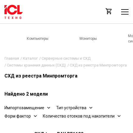
Мо
Компьютеры
Мониторы
си
Главная
/
Каталог
/
Серверные системы и СХД
/
Системы хранения данных (СХД)
/
СХД из реестра Минпромторга
СХД из реестра Минпромторга
Найдено 2 модели
Импортозамещение
Тип устройства
Форм фактор
Количество отсеков под накопители