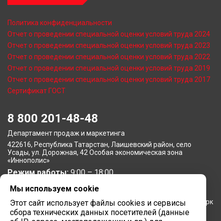
Политика конфиденциальности
Отчет о проведении специальной оценки условий труда 2024
Отчет о проведении специальной оценки условий труда 2023
Отчет о проведении специальной оценки условий труда 2022
Отчет о проведении специальной оценки условий труда 2019
Отчет о проведении специальной оценки условий труда 2017
Сертификат ГОСТ
8 800 201-48-48
Департамент продаж и маркетинга
422616, Республика Татарстан, Лаишевский район, село
Усады, ул. Дорожная, 42 Особая экономическая зона
«Иннополис»
Режим работы:
9:00 – 18:00
Мы используем cookie
Московское представительство
105064, г. Москва, Нижний Сусальный переулок, 5, бизнес-парк
Этот сайт использует файлы cookies и сервисы
«Арма»
сбора технических данных посетителей (данные