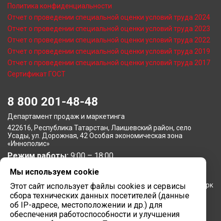
Политика конфиденциальности
Отчет о проведении специальной оценки условий труда 2024
Отчет о проведении специальной оценки условий труда 2023
Отчет о проведении специальной оценки условий труда 2022
Отчет о проведении специальной оценки условий труда 2019
Отчет о проведении специальной оценки условий труда 2017
Сертификат ГОСТ
8 800 201-48-48
Департамент продаж и маркетинга
422616, Республика Татарстан, Лаишевский район, село
Усады, ул. Дорожная, 42 Особая экономическая зона
«Иннополис»
Режим работы:
9:00 – 18:00
Мы используем cookie
Московское представительство
105064, г. Москва, Нижний Сусальный переулок, 5, бизнес-парк
Этот сайт использует файлы cookies и сервисы
«Арма»
сбора технических данных посетителей (данные
об IP-адресе, местоположении и др.) для
Режим работы:
9:00 – 18:00
обеспечения работоспособности и улучшения