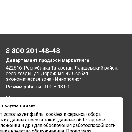
8 800 201-48-48
Департамент продаж и маркетинга
422616, Республика Татарстан, Лаишевский район,
село Усады, ул. Дорожная, 42 Особая
экономическая зона «Иннополис»
Режим работы:
9:00 – 18:00
Московское представительство
ользуем cookie
105064, г. Москва, Нижний Сусальный переулок, 5,
бизнес-парк «Арма»
йт использует файлы cookies и сервисы сбора
Режим работы:
9:00 – 18:00
ских данных посетителей (данные об IP-адресе,
ложении и др.) для обеспечения работоспособности
Завод вычислительной техники
ения качества обслуживания. Продолжая