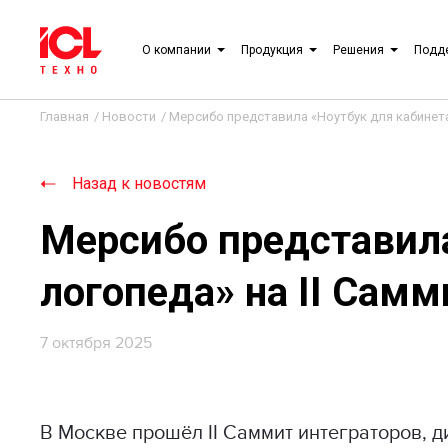
О компании
Продукция
Решения
Подд
Главная
/
Новости
/
Мерсибо представила «Ноутбук для кабинета
Назад к новостям
Мерсибо представила
логопеда» на II Сам
7 октября 2025
В Москве прошёл II Саммит интеграторов, 