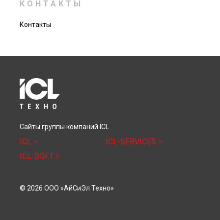
КОНТАКТЫ
Контакты
Сайты группы компаний ICL
ICL
ICL-SERVICES
ICL-SOFT
© 2026 ООО «АйСиЭл Техно»