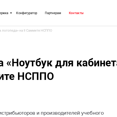
ержка
Конфигуратор
Партнерам
Контакты
 логопеда» на II Саммите НСППО
 «Ноутбук для кабинет
мите НСППО
дистрибьюторов и производителей учебного