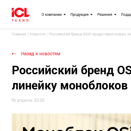
О компании
Продукция
Решения
Подд
Главная
/
Новости
/
Российский бренд OSiO представил новую л
Назад к новостям
Российский бренд OS
линейку моноблоков
16 апреля 2026