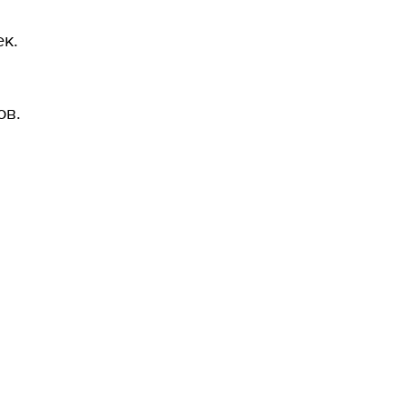
к.
ов.