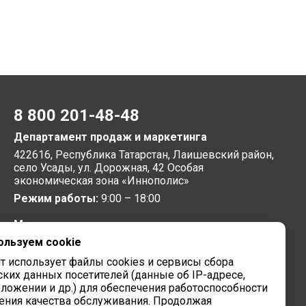
8 800 201-48-48
Департамент продаж и маркетинга
422616, Республика Татарстан, Лаишевский район,
село Усады, ул. Дорожная, 42 Особая
экономическая зона «Иннополис»
Режим работы:
9:00 – 18:00
Московское представительство
ользуем cookie
105064, г. Москва, Нижний Сусальный переулок, 5,
бизнес-парк «Арма»
йт использует файлы cookies и сервисы сбора
Режим работы:
9:00 – 18:00
ских данных посетителей (данные об IP-адресе,
ложении и др.) для обеспечения работоспособности
Завод вычислительной техники
ения качества обслуживания. Продолжая