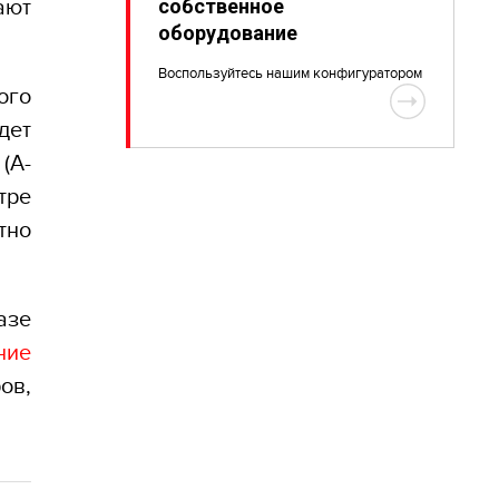
собственное
ают
оборудование
Воспользуйтесь нашим конфигуратором
ого
дет
(A-
тре
тно
азе
ние
ов,