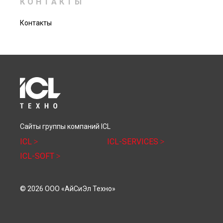
КОНТАКТЫ
Контакты
Сайты группы компаний ICL
ICL
ICL-SERVICES
ICL-SOFT
© 2026 ООО «АйСиЭл Техно»