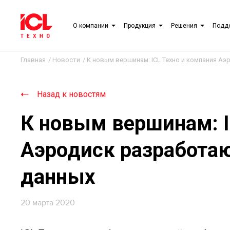
О компании
Продукция
Решения
Подд
Главная
/
Новости
/
К новым вершинам: ICL Техно и компания А
Назад к новостям
К новым вершинам: I
Аэродиск разработа
данных
20 марта 2020