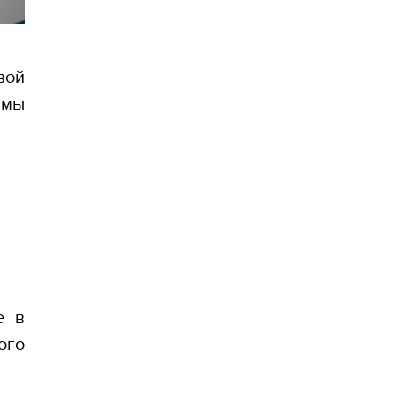
вой
 мы
е в
ого