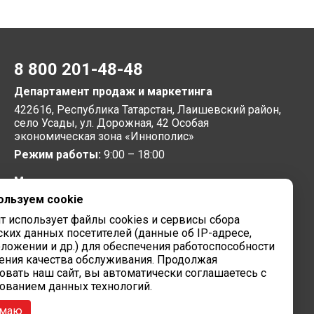
8 800 201-48-48
Департамент продаж и маркетинга
422616, Республика Татарстан, Лаишевский район,
село Усады, ул. Дорожная, 42 Особая
экономическая зона «Иннополис»
Режим работы:
9:00 – 18:00
Московское представительство
ользуем cookie
105064, г. Москва, Нижний Сусальный переулок, 5,
бизнес-парк «Арма»
йт использует файлы cookies и сервисы сбора
Режим работы:
9:00 – 18:00
ских данных посетителей (данные об IP-адресе,
ложении и др.) для обеспечения работоспособности
Завод вычислительной техники
ения качества обслуживания. Продолжая
овать наш сайт, вы автоматически соглашаетесь с
422624, Республика Татарстан, мр-н Лаишевский,
ованием данных технологий.
с/п Столбищенское, ул.Советская, зд.278
Режим работы:
9:00 – 18:00
имаю