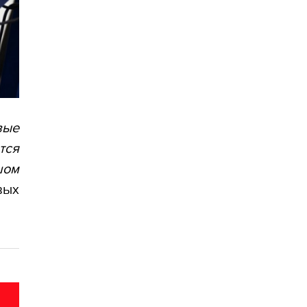
вые
тся
шом
вых