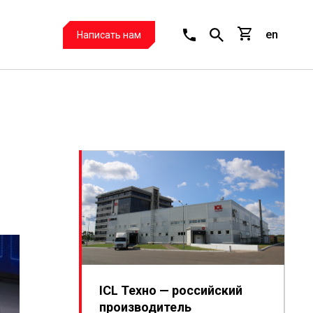
en
Написать нам
ICL Техно — российский
производитель