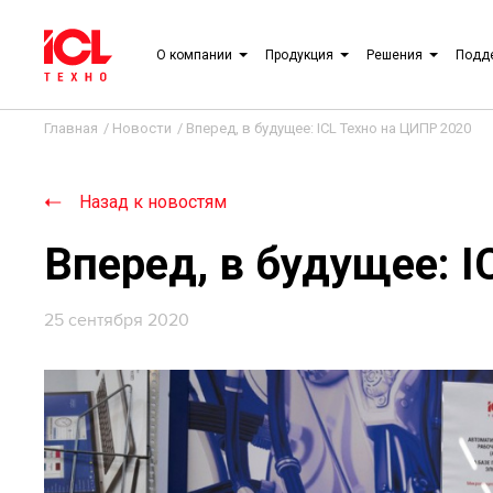
О компании
Продукция
Решения
Подд
Главная
/
Новости
/
Вперед, в будущее: ICL Техно на ЦИПР 2020
Назад к новостям
Вперед, в будущее: I
25 сентября 2020