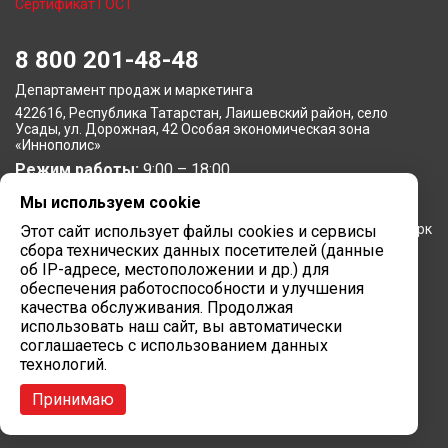
Сертификат ГОСТ
8 800 201-48-48
Департамент продаж и маркетинга
422616, Республика Татарстан, Лаишевский район, село
Усады, ул. Дорожная, 42 Особая экономическая зона
«Иннополис»
Режим работы:
9:00 – 18:00
Мы используем cookie
Московское представительство
105064, г. Москва, Нижний Сусальный переулок, 5, бизнес-парк
Этот сайт использует файлы cookies и сервисы
«Арма»
сбора технических данных посетителей (данные
Режим работы:
об IP-адресе, местоположении и др.) для
9:00 – 18:00
обеспечения работоспособности и улучшения
Завод вычислительной техники
качества обслуживания. Продолжая
использовать наш сайт, вы автоматически
422624, Республика Татарстан, мр-н Лаишевский, с/п
соглашаетесь с использованием данных
Столбищенское, ул.Советская, зд.278
технологий.
Режим работы:
9:00 – 18:00
Принимаю
Сайт разработан в
Марк Вебер