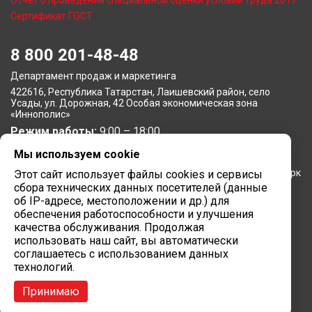
Отчет о проведении специальной оценки условий труда 2017
Сертификат ГОСТ
8 800 201-48-48
Департамент продаж и маркетинга
422616, Республика Татарстан, Лаишевский район, село
Усады, ул. Дорожная, 42 Особая экономическая зона
«Иннополис»
Режим работы:
9:00 – 18:00
Мы используем cookie
Московское представительство
105064, г. Москва, Нижний Сусальный переулок, 5, бизнес-парк
Этот сайт использует файлы cookies и сервисы
«Арма»
сбора технических данных посетителей (данные
Режим работы:
об IP-адресе, местоположении и др.) для
9:00 – 18:00
обеспечения работоспособности и улучшения
Завод вычислительной техники
качества обслуживания. Продолжая
использовать наш сайт, вы автоматически
422624, Республика Татарстан, мр-н Лаишевский, с/п
соглашаетесь с использованием данных
Столбищенское, ул.Советская, зд.278
технологий.
Режим работы:
9:00 – 18:00
Принимаю
Сайт разработан в
Марк Вебер