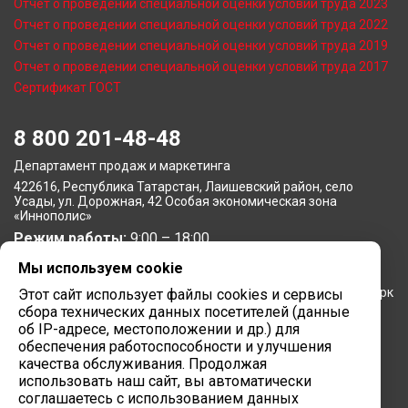
Отчет о проведении специальной оценки условий труда 2023
Отчет о проведении специальной оценки условий труда 2022
Отчет о проведении специальной оценки условий труда 2019
Отчет о проведении специальной оценки условий труда 2017
Сертификат ГОСТ
8 800 201-48-48
Департамент продаж и маркетинга
422616, Республика Татарстан, Лаишевский район, село
Усады, ул. Дорожная, 42 Особая экономическая зона
«Иннополис»
Режим работы:
9:00 – 18:00
Мы используем cookie
Московское представительство
105064, г. Москва, Нижний Сусальный переулок, 5, бизнес-парк
Этот сайт использует файлы cookies и сервисы
«Арма»
сбора технических данных посетителей (данные
Режим работы:
об IP-адресе, местоположении и др.) для
9:00 – 18:00
обеспечения работоспособности и улучшения
Завод вычислительной техники
качества обслуживания. Продолжая
использовать наш сайт, вы автоматически
422624, Республика Татарстан, мр-н Лаишевский, с/п
соглашаетесь с использованием данных
Столбищенское, ул.Советская, зд.278