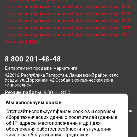
Отчет о проведении специальной оценки условий труда 2024
Отчет о проведении специальной оценки условий труда 2023
Отчет о проведении специальной оценки условий труда 2022
Отчет о проведении специальной оценки условий труда 2019
Отчет о проведении специальной оценки условий труда 2017
Сертификат ГОСТ
8 800 201-48-48
Департамент продаж и маркетинга
422616, Республика Татарстан, Лаишевский район, село
Усады, ул. Дорожная, 42 Особая экономическая зона
«Иннополис»
Режим работы:
9:00 – 18:00
Мы используем cookie
Московское представительство
105064, г. Москва, Нижний Сусальный переулок, 5, бизнес-парк
Этот сайт использует файлы cookies и сервисы
«Арма»
сбора технических данных посетителей (данные
об IP-адресе, местоположении и др.) для
Режим работы:
9:00 – 18:00
обеспечения работоспособности и улучшения
качества обслуживания. Продолжая
Завод вычислительной техники