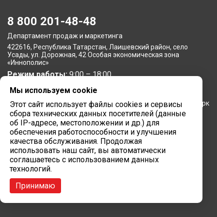
8 800 201-48-48
Департамент продаж и маркетинга
422616, Республика Татарстан, Лаишевский район, село
Усады, ул. Дорожная, 42 Особая экономическая зона
«Иннополис»
Режим работы:
9:00 – 18:00
Мы используем cookie
Московское представительство
105064, г. Москва, Нижний Сусальный переулок, 5, бизнес-парк
Этот сайт использует файлы cookies и сервисы
«Арма»
сбора технических данных посетителей (данные
Режим работы:
об IP-адресе, местоположении и др.) для
9:00 – 18:00
обеспечения работоспособности и улучшения
Завод вычислительной техники
качества обслуживания. Продолжая
использовать наш сайт, вы автоматически
422624, Республика Татарстан, мр-н Лаишевский, с/п
соглашаетесь с использованием данных
Столбищенское, ул.Советская, зд.278
технологий.
Режим работы:
9:00 – 18:00
Принимаю
Сайт разработан в
Марк Вебер