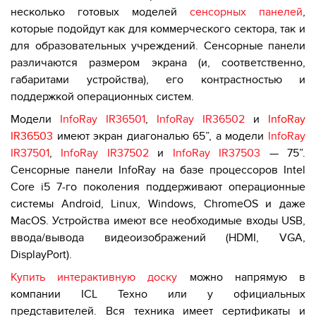
несколько готовых моделей
сенсорных панелей
,
которые подойдут как для коммерческого сектора, так и
для образовательных учреждений. Сенсорные панели
различаются размером экрана (и, соответственно,
габаритами устройства), его контрастностью и
поддержкой операционных систем.
Модели
InfoRay IR36501
,
InfoRay IR36502
и
InfoRay
IR36503
имеют экран диагональю 65”, а модели
InfoRay
IR37501
,
InfoRay IR37502
и
InfoRay IR37503
— 75”.
Сенсорные панели InfoRay на базе процессоров Intel
Core i5 7-го поколения поддерживают операционные
системы Android, Linux, Windows, ChromeOS и даже
MacOS. Устройства имеют все необходимые входы USB,
ввода/вывода видеоизображений (HDMI, VGA,
DisplayPort).
Купить интерактивную доску
можно напрямую в
компании ICL Техно или у официальных
представителей. Вся техника имеет сертификаты и