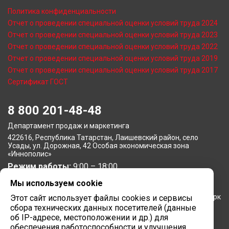
Политика конфиденциальности
Отчет о проведении специальной оценки условий труда 2024
Отчет о проведении специальной оценки условий труда 2023
Отчет о проведении специальной оценки условий труда 2022
Отчет о проведении специальной оценки условий труда 2019
Отчет о проведении специальной оценки условий труда 2017
Сертификат ГОСТ
8 800 201-48-48
Департамент продаж и маркетинга
422616, Республика Татарстан, Лаишевский район, село
Усады, ул. Дорожная, 42 Особая экономическая зона
«Иннополис»
Режим работы:
9:00 – 18:00
Мы используем cookie
Московское представительство
105064, г. Москва, Нижний Сусальный переулок, 5, бизнес-парк
Этот сайт использует файлы cookies и сервисы
«Арма»
сбора технических данных посетителей (данные
Режим работы:
об IP-адресе, местоположении и др.) для
9:00 – 18:00
обеспечения работоспособности и улучшения