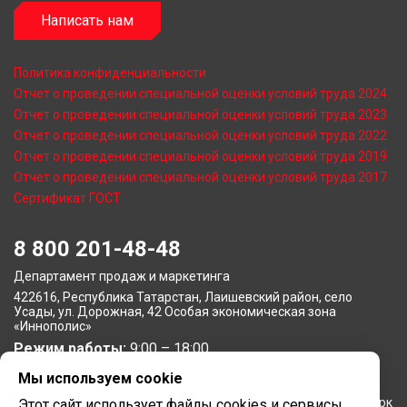
Написать нам
Политика конфиденциальности
Отчет о проведении специальной оценки условий труда 2024
Отчет о проведении специальной оценки условий труда 2023
Отчет о проведении специальной оценки условий труда 2022
Отчет о проведении специальной оценки условий труда 2019
Отчет о проведении специальной оценки условий труда 2017
Сертификат ГОСТ
8 800 201-48-48
Департамент продаж и маркетинга
422616, Республика Татарстан, Лаишевский район, село
Усады, ул. Дорожная, 42 Особая экономическая зона
«Иннополис»
Режим работы:
9:00 – 18:00
Мы используем cookie
Московское представительство
105064, г. Москва, Нижний Сусальный переулок, 5, бизнес-парк
Этот сайт использует файлы cookies и сервисы