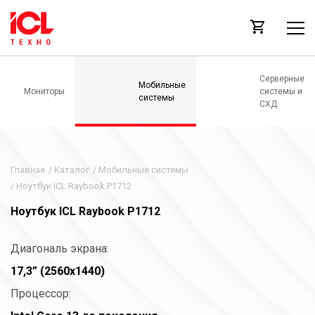
Серверные
Мобильные
Мониторы
системы и
системы
СХД
Главная
/
Каталог
/
Мобильные системы
/
Ноутбук ICL Raybook P1712
Ноутбук ICL Raybook P1712
Диагональ экрана:
17,3” (2560x1440)
Процессор: