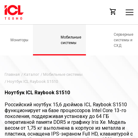
Серверные
Мобильные
Мониторы
системы и
системы
СХД
Главная
/
Каталог
/
Мобильные системы
/
Ноутбук ICL Raybook S1510
Ноутбук ICL Raybook S1510
Российский ноутбук 15,6 дюймов ICL Raybook S1510
функционирует на базе процессоров Intel Core 13-го
поколения, поддерживая установку до 64 ГБ
оперативной памяти DDR5 и графику Iris Xe. Модель
весом от 1,75 кг выполнена в корпусе из металла и
пластика, оснащена IPS-экраном Full HD, клавиатурой с