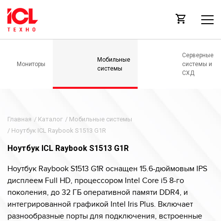
Серверные
Мобильные
Мониторы
системы и
системы
СХД
Главная
/
Каталог
/
Мобильные системы
/
Ноутбук ICL Raybook S1513 G1R
Ноутбук ICL Raybook S1513 G1R
Ноутбук Raybook S1513 G1R оснащен 15.6-дюймовым IPS
дисплеем Full HD, процессором Intel Core i5 8-го
поколения, до 32 ГБ оперативной памяти DDR4, и
интегрированной графикой Intel Iris Plus. Включает
разнообразные порты для подключения, встроенные