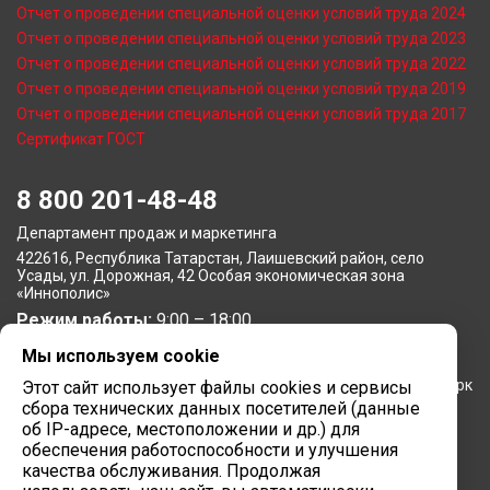
Отчет о проведении специальной оценки условий труда 2024
Отчет о проведении специальной оценки условий труда 2023
Отчет о проведении специальной оценки условий труда 2022
Отчет о проведении специальной оценки условий труда 2019
Отчет о проведении специальной оценки условий труда 2017
Сертификат ГОСТ
8 800 201-48-48
Департамент продаж и маркетинга
422616, Республика Татарстан, Лаишевский район, село
Усады, ул. Дорожная, 42 Особая экономическая зона
«Иннополис»
Режим работы:
9:00 – 18:00
Мы используем cookie
Московское представительство
105064, г. Москва, Нижний Сусальный переулок, 5, бизнес-парк
Этот сайт использует файлы cookies и сервисы
«Арма»
сбора технических данных посетителей (данные
Режим работы:
об IP-адресе, местоположении и др.) для
9:00 – 18:00
обеспечения работоспособности и улучшения
Завод вычислительной техники
качества обслуживания. Продолжая