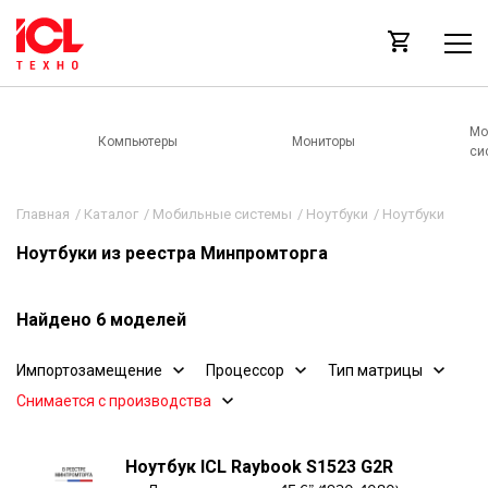
Мо
Компьютеры
Мониторы
си
Главная
/
Каталог
/
Мобильные системы
/
Ноутбуки
/
Ноутбуки
Ноутбуки из реестра Минпромторга
Найдено 6 моделей
Импортозамещение
Процессор
Тип матрицы
Снимается с производства
Ноутбук ICL Raybook S1523 G2R