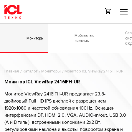
Сер
Мобильные
Мониторы
сис
системы
СХ
Главная
/
Каталог
/
Мониторы
/
Монитор ICL ViewRay 2416IFH-UR
Монитор ICL ViewRay 2416IFH-UR
Монитор ViewRay 2416IFH-UR предлагает 23.8-
дюймовый Full HD IPS дисплей с разрешением
1920x1080 и частотой обновления 100Hz. Оснащен
интерфейсами DP, HDMI 2.0, VGA, AUDIO-in/out, USB 3.0
(A и B типы), встроенными колонками 2x2 Вт,
регулировками наклона и высоты, поворотом экрана и