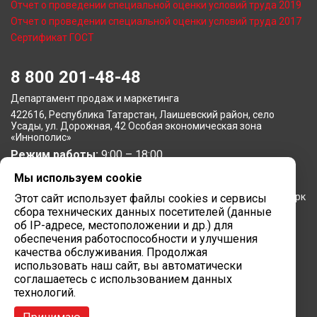
Отчет о проведении специальной оценки условий труда 2019
Отчет о проведении специальной оценки условий труда 2017
Сертификат ГОСТ
8 800 201-48-48
Департамент продаж и маркетинга
422616, Республика Татарстан, Лаишевский район, село
Усады, ул. Дорожная, 42 Особая экономическая зона
«Иннополис»
Режим работы:
9:00 – 18:00
Мы используем cookie
Московское представительство
105064, г. Москва, Нижний Сусальный переулок, 5, бизнес-парк
Этот сайт использует файлы cookies и сервисы
«Арма»
сбора технических данных посетителей (данные
Режим работы:
об IP-адресе, местоположении и др.) для
9:00 – 18:00
обеспечения работоспособности и улучшения
Завод вычислительной техники
качества обслуживания. Продолжая
использовать наш сайт, вы автоматически
422624, Республика Татарстан, мр-н Лаишевский, с/п
соглашаетесь с использованием данных
Столбищенское, ул.Советская, зд.278
технологий.
Режим работы:
9:00 – 18:00