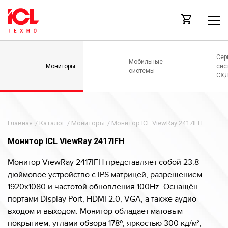
Сер
Мобильные
Мониторы
сис
системы
СХ
Главная
/
Каталог
/
Мониторы
/
Монитор ICL ViewRay 2417IFH
Монитор ICL ViewRay 2417IFH
Монитор ViewRay 2417IFH представляет собой 23.8-
дюймовое устройство с IPS матрицей, разрешением
1920x1080 и частотой обновления 100Hz. Оснащён
портами Display Port, HDMI 2.0, VGA, а также аудио
входом и выходом. Монитор обладает матовым
покрытием, углами обзора 178º, яркостью 300 кд/м²,