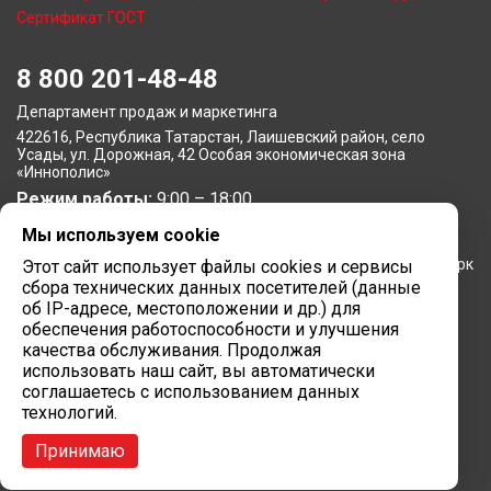
Сертификат ГОСТ
8 800 201-48-48
Департамент продаж и маркетинга
422616, Республика Татарстан, Лаишевский район, село
Усады, ул. Дорожная, 42 Особая экономическая зона
«Иннополис»
Режим работы:
9:00 – 18:00
Мы используем cookie
Московское представительство
105064, г. Москва, Нижний Сусальный переулок, 5, бизнес-парк
Этот сайт использует файлы cookies и сервисы
«Арма»
сбора технических данных посетителей (данные
Режим работы:
об IP-адресе, местоположении и др.) для
9:00 – 18:00
обеспечения работоспособности и улучшения
Завод вычислительной техники
качества обслуживания. Продолжая
использовать наш сайт, вы автоматически
422624, Республика Татарстан, мр-н Лаишевский, с/п
соглашаетесь с использованием данных
Столбищенское, ул.Советская, зд.278
технологий.
Режим работы:
9:00 – 18:00
Принимаю
Сайт разработан в
Марк Вебер