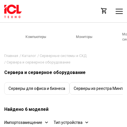
Мо
Компьютеры
Мониторы
си
Главная
/
Каталог
/
Серверные системы и СХД
/
Сервера и серверное оборудование
Сервера и серверное оборудование
Cерверы для офиса и бизнеса
Серверы из реестра Минпр
Найдено 6 моделей
Импортозамещение
Тип устройства