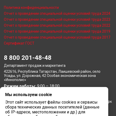
Политика конфиденциальности
Отчет о проведении специальной оценки условий труда 2024
Отчет о проведении специальной оценки условий труда 2023
Отчет о проведении специальной оценки условий труда 2022
Отчет о проведении специальной оценки условий труда 2019
Отчет о проведении специальной оценки условий труда 2017
Сертификат ГОСТ
8 800 201-48-48
Департамент продаж и маркетинга
422616, Республика Татарстан, Лаишевский район, село
Усады, ул. Дорожная, 42 Особая экономическая зона
«Иннополис»
Режим работы:
9:00 – 18:00
Мы используем cookie
Московское представительство
105064, г. Москва, Нижний Сусальный переулок, 5, бизнес-парк
Этот сайт использует файлы cookies и сервисы
«Арма»
сбора технических данных посетителей (данные
Режим работы:
об IP-адресе, местоположении и др.) для
9:00 – 18:00