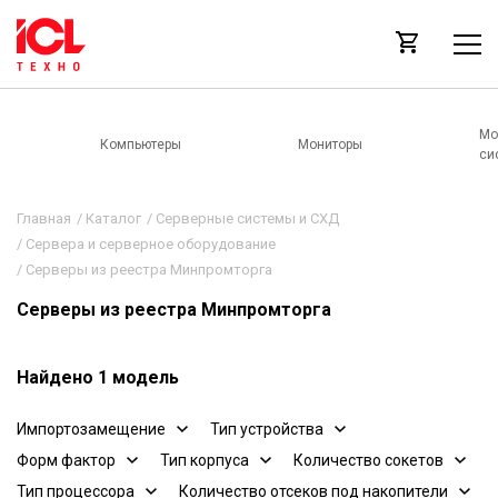
Мо
Компьютеры
Мониторы
си
Главная
/
Каталог
/
Серверные системы и СХД
/
Сервера и серверное оборудование
/
Серверы из реестра Минпромторга
Серверы из реестра Минпромторга
Найдено 1 модель
Импортозамещение
Тип устройства
Форм фактор
Тип корпуса
Количество сокетов
Тип процессора
Количество отсеков под накопители