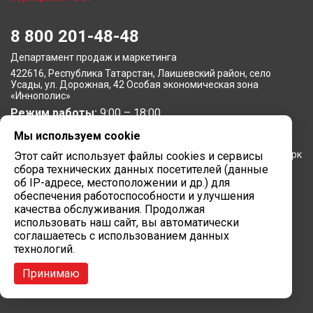
8 800 201-48-48
Департамент продаж и маркетинга
422616, Республика Татарстан, Лаишевский район, село
Усады, ул. Дорожная, 42 Особая экономическая зона
«Иннополис»
Режим работы:
9:00 – 18:00
Мы используем cookie
Московское представительство
105064, г. Москва, Нижний Сусальный переулок, 5, бизнес-парк
Этот сайт использует файлы cookies и сервисы
«Арма»
сбора технических данных посетителей (данные
Режим работы:
об IP-адресе, местоположении и др.) для
9:00 – 18:00
обеспечения работоспособности и улучшения
Завод вычислительной техники
качества обслуживания. Продолжая
использовать наш сайт, вы автоматически
422624, Республика Татарстан, мр-н Лаишевский, с/п
соглашаетесь с использованием данных
Столбищенское, ул.Советская, зд.278
технологий.
Режим работы:
9:00 – 18:00
Принимаю
Сайт разработан в
Марк Вебер