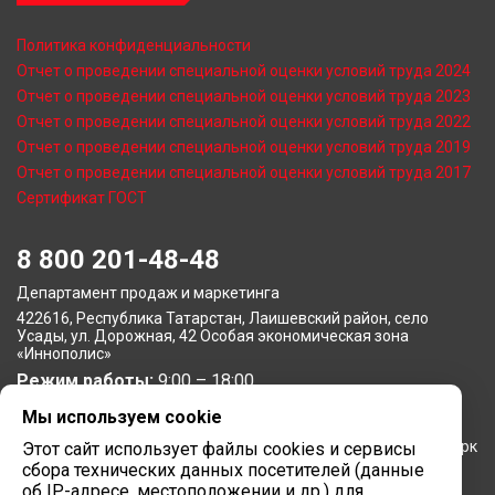
Политика конфиденциальности
Отчет о проведении специальной оценки условий труда 2024
Отчет о проведении специальной оценки условий труда 2023
Отчет о проведении специальной оценки условий труда 2022
Отчет о проведении специальной оценки условий труда 2019
Отчет о проведении специальной оценки условий труда 2017
Сертификат ГОСТ
8 800 201-48-48
Департамент продаж и маркетинга
422616, Республика Татарстан, Лаишевский район, село
Усады, ул. Дорожная, 42 Особая экономическая зона
«Иннополис»
Режим работы:
9:00 – 18:00
Мы используем cookie
Московское представительство
105064, г. Москва, Нижний Сусальный переулок, 5, бизнес-парк
Этот сайт использует файлы cookies и сервисы
«Арма»
сбора технических данных посетителей (данные
Режим работы:
об IP-адресе, местоположении и др.) для
9:00 – 18:00