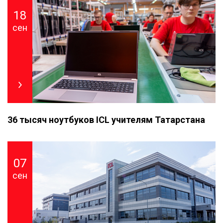
18
сен
36 тысяч ноутбуков ICL учителям Татарстана
07
сен