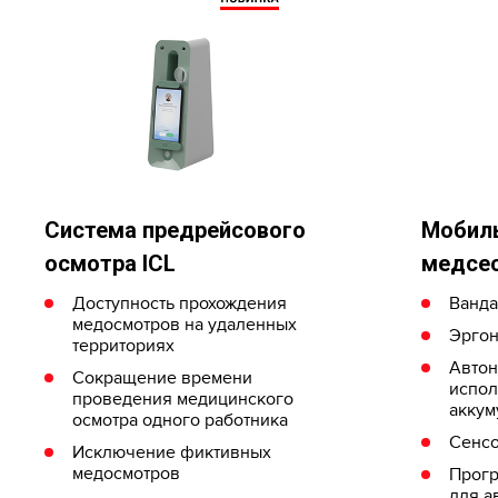
Система предрейсового
Мобил
осмотра ICL
медсес
Доступность прохождения
Ванда
медосмотров на удаленных
Эргон
территориях
Автон
Сокращение времени
испол
проведения медицинского
аккум
осмотра одного работника
Сенсо
Исключение фиктивных
медосмотров
Прогр
для а