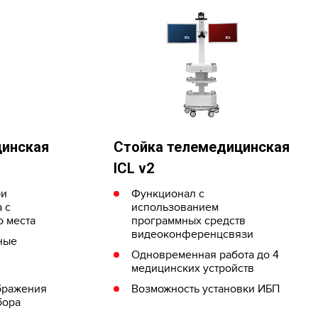
цинская
Cтойка телемедицинская
ICL v2
ри
Функционал с
 с
использованием
о места
программных средств
видеоконференцсвязи
ные
Одновременная работа до 4
медицинских устройств
бражения
Возможность установки ИБП
бора