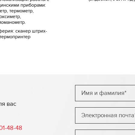
инскими приборами:
етр, термометр,
оксиметр,
оманометр.
ерия: сканер штрих-
 термопринтер
ля вас
01-48-48