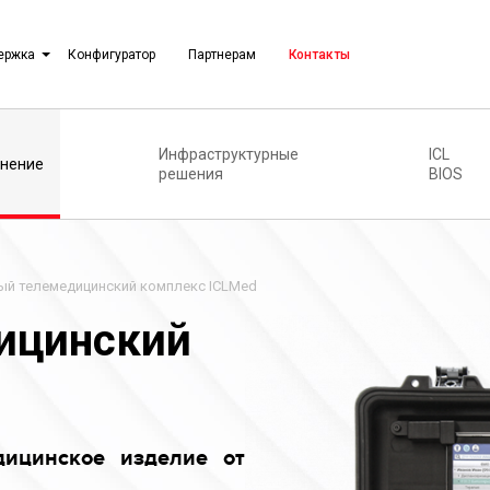
ержка
Конфигуратор
Партнерам
Контакты
Инфраструктурные
ICL
нение
решения
BIOS
й телемедицинский комплекс ICLMed
ицинский
дицинское изделие от