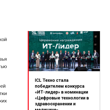
кой
вья
тью
ICL Техно стала
чей
победителем конкурса
«ИТ-лидер» в номинации
тки
«Цифровые технологии в
ких
здравоохранении и
медицине»