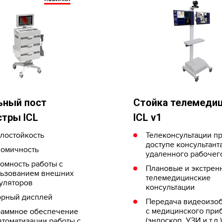
ьный пост
Стойка телемеди
тры ICL
ICL v1
лостойкость
Телеконсультации п
доступе консультанта
омичность
удаленного рабочег
омность работы с
Плановые и экстрен
ьзованием внешних
телемедицинские
уляторов
консультации
рный дисплей
Передача видеоизо
с медицинского при
аммное обеспечение
(эндоскоп, УЗИ и т.д.)
втоматизации работы с