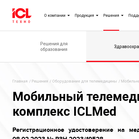
О компании
Продукция
Решения
Подд
Решения для
Здравоохра
образования
Главная
/
Решения
/
Оборудование для телемедицины
/
Мобильны
Мобильный телемед
комплекс ICLMed
Регистрационное удостоверение на ме