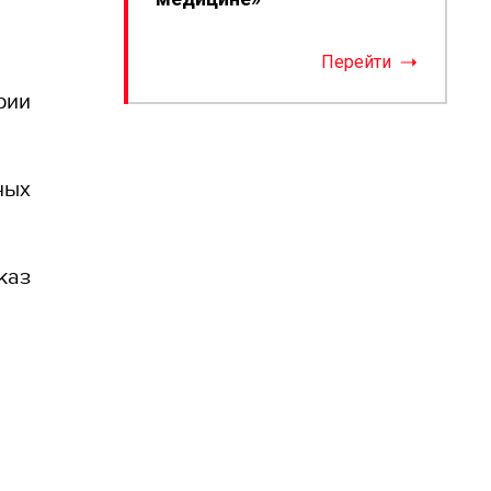
Перейти
рии
ных
каз