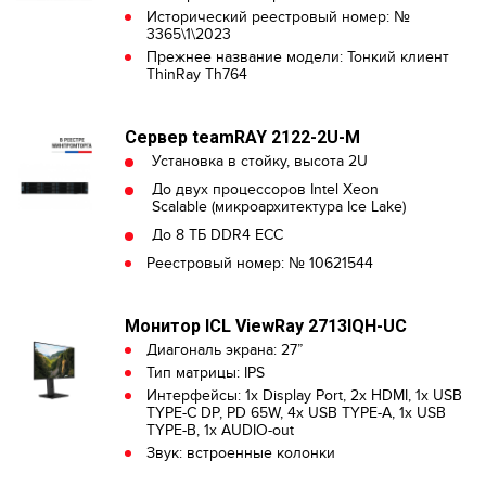
Исторический реестровый номер: №
3365\1\2023
Прежнее название модели: Тонкий клиент
ThinRay Th764
Сервер teamRAY 2122-2U-M
Установка в стойку, высота 2U
До двух процессоров Intel Xeon
Scalable (микроархитектура Ice Lake)
До 8 ТБ DDR4 ECC
Реестровый номер: № 10621544
Монитор ICL ViewRay 2713IQH-UC
Диагональ экрана: 27”
Тип матрицы: IPS
Интерфейсы: 1x Display Port, 2х HDMI, 1х USB
TYPE-C DP, PD 65W, 4х USB TYPE-A, 1х USB
TYPE-B, 1x AUDIO-out
Звук: встроенные колонки