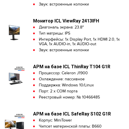
Звук: встроенные колонки
Монитор ICL ViewRay 2413IFH
Диагональ экрана: 23.8″
Тип матрицы: IPS
Интерфейсы: 1x Display Port, 1x HDMI 2.0, 1x
VGA, 1x AUDIO-in, 1x AUDIO-out
Звук: встроенные колонки
АРМ на базе ICL ThinRay T104 G1R
Процессор: Celeron J1900
Охлаждение: пассивное
Поддержка: Windows 10/Linux
Порт: 2 х COM порта
Реестровый номер: № 10466485
АРМ на базе ICL SafeRay S102 G1R
Корпус: MiniTower
Чипсет материнской платы: B660