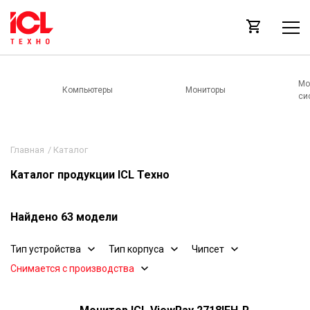
Мо
Компьютеры
Мониторы
си
Главная
/
Каталог
Каталог продукции ICL Техно
Найдено 63 модели
Тип устройства
Тип корпуса
Чипсет
Снимается с производства