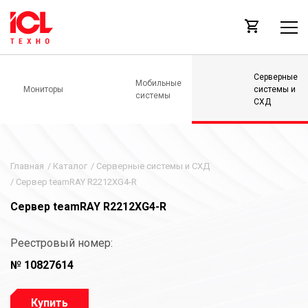
Серверные
Мобильные
Мониторы
системы и
системы
СХД
Главная
/
Каталог
/
Серверные системы и СХД
/
Сервер teamRAY R2212XG4-R
Сервер teamRAY R2212XG4-R
Реестровый номер:
№ 10827614
Купить