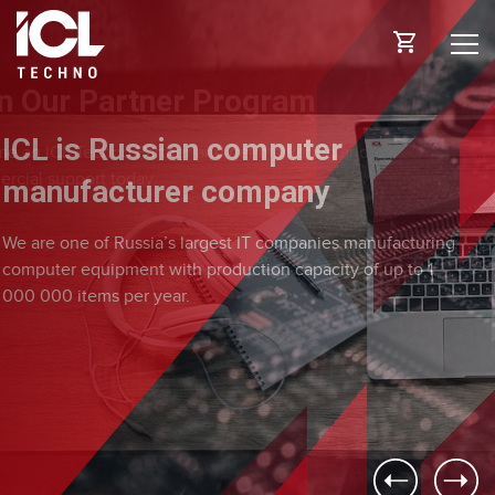
is Russian computer
ufacturer company
Join Our Partner Program
one of Russia’s largest IT companies manufacturing
r equipment with production capacity of up to 1
Become an ICL Techno Partner and get marketing and
 items per year.
commercial support today.