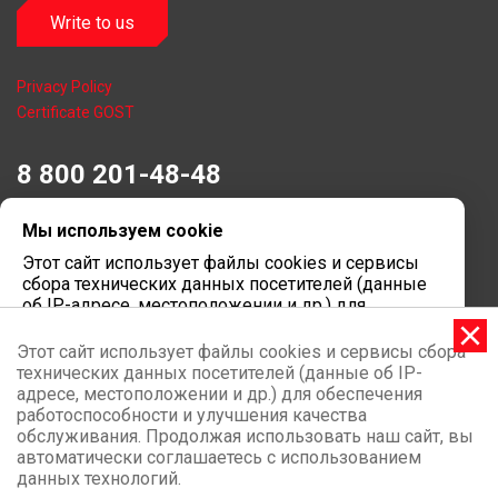
Write to us
Privacy Policy
Certificate GOST
8 800 201-48-48
Sales and Marketing Department
Мы используем cookie
Dorozhnaya St. 42, Usady Stlmt, Laishevskiy District, Republic of
Tatarstan, 422624, Russia
Этот сайт использует файлы cookies и сервисы
Innopolis Special Economic Zone
сбора технических данных посетителей (данные
Moscow representative office
об IP-адресе, местоположении и др.) для
105064, Moscow, Nizhny Susalny lane, 5, business park "Arma"
обеспечения работоспособности и улучшения
Computer equipment plant
качества обслуживания. Продолжая
Этот сайт использует файлы cookies и сервисы сбора
использовать наш сайт, вы автоматически
422624, Republic of Tatarstan, Laishevsky district,
технических данных посетителей (данные об IP-
соглашаетесь с использованием данных
Stolbischenskoye village, Sovetskaya st., building 278
адресе, местоположении и др.) для обеспечения
технологий.
работоспособности и улучшения качества
Operating hours:
9:00 – 18:00
обслуживания. Продолжая использовать наш сайт, вы
Принимаю
автоматически соглашаетесь с использованием
The site is developed in
Mark Weber
данных технологий.