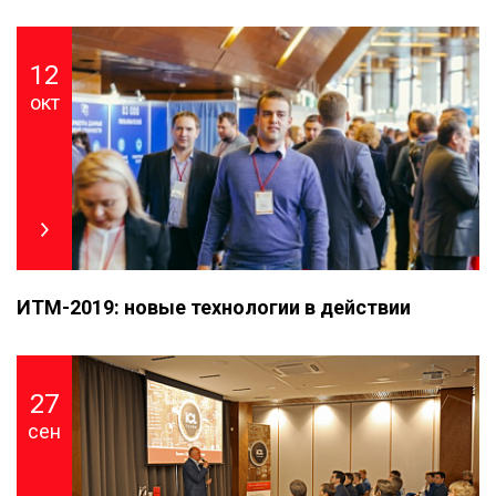
12
окт
ИТМ-2019: новые технологии в действии
27
сен