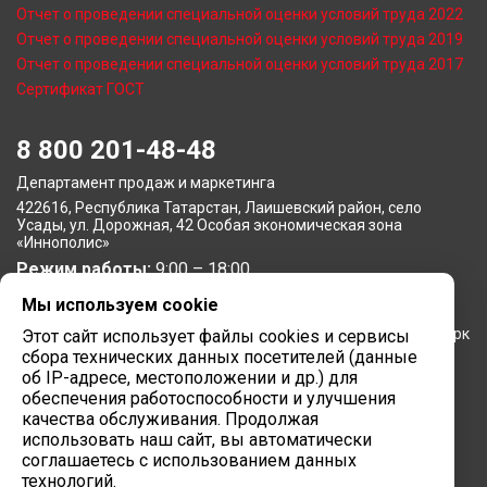
Отчет о проведении специальной оценки условий труда 2022
Отчет о проведении специальной оценки условий труда 2019
Отчет о проведении специальной оценки условий труда 2017
Сертификат ГОСТ
8 800 201-48-48
Департамент продаж и маркетинга
422616, Республика Татарстан, Лаишевский район, село
Усады, ул. Дорожная, 42 Особая экономическая зона
«Иннополис»
Режим работы:
9:00 – 18:00
Мы используем cookie
Московское представительство
105064, г. Москва, Нижний Сусальный переулок, 5, бизнес-парк
Этот сайт использует файлы cookies и сервисы
«Арма»
сбора технических данных посетителей (данные
Режим работы:
об IP-адресе, местоположении и др.) для
9:00 – 18:00
обеспечения работоспособности и улучшения
Завод вычислительной техники
качества обслуживания. Продолжая
использовать наш сайт, вы автоматически
422624, Республика Татарстан, мр-н Лаишевский, с/п
соглашаетесь с использованием данных
Столбищенское, ул.Советская, зд.278
технологий.
Режим работы:
9:00 – 18:00